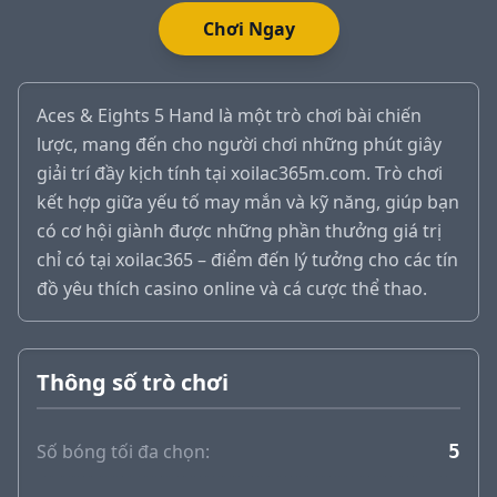
Chơi Ngay
Aces & Eights 5 Hand là một trò chơi bài chiến
lược, mang đến cho người chơi những phút giây
giải trí đầy kịch tính tại xoilac365m.com. Trò chơi
kết hợp giữa yếu tố may mắn và kỹ năng, giúp bạn
có cơ hội giành được những phần thưởng giá trị
chỉ có tại xoilac365 – điểm đến lý tưởng cho các tín
đồ yêu thích casino online và cá cược thể thao.
Thông số trò chơi
Số bóng tối đa chọn:
5